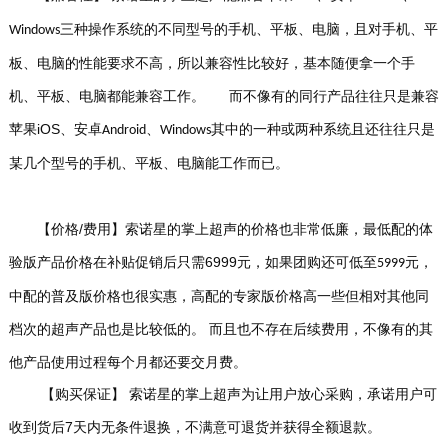
三种操作系统的不同型号的手机、平板、电脑，且对手机、平
Windows
板、电脑的性能要求不高，所以兼容性比较好，基本随便拿一个手
机、平板、电脑都能兼容工作。
而不像有的同行产品往往只是兼容
iOS
苹果
、安卓
、
其中的一种或两种系统且还往往只是
Android
Windows
某几个型号的手机、平板、电脑能工作而已。
/
【价格
费用】
索诺星的掌上超声的价格也非常低廉，最低配的体
6999
验版产品价格在补贴促销后只需
元，如果团购还可低至
元，
5999
中配的普及版价格也很实惠，高配的专家版价格高一些但相对其他同
而且也不存在后续费用，不像有的其
档次的超声产品也是比较低的。
他产品使用过程每个月都还要交月费。
【购买保证
】
索诺星的掌上超声为让用户放心采购，承诺用户可
7
收到货后
天内无条件退换，不满意可退货并获得全额退款。