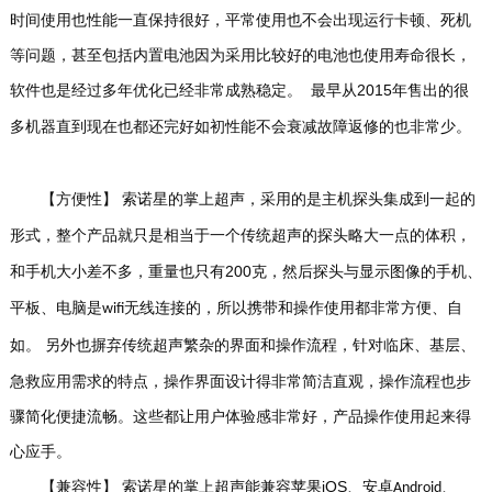
时间使用也性能一直保持很好，平常使用也不会出现运行卡顿、死机
等问题，甚至包括内置电池因为采用比较好的电池也使用寿命很长，
软件也是经过多年优化已经非常成熟稳定。
2015
最早从
年售出的很
多机器直到现在也都还完好如初性能不会衰减故障返修的也非常少。
【方便性】
索诺星的掌上超声，采用的是主机探头集成到一起的
形式，整个产品就只是相当于一个传统超声的探头略大一点的体积，
200
和手机大小差不多，重量也只有
克，然后探头与显示图像的手机、
平板、电脑是
无线连接的，所以携带和操作使用都非常方便、自
wifi
另外也摒弃传统超声繁杂的界面和操作流程，针对临床、基层、
如。
急救应用需求的特点，操作界面设计得非常简洁直观，操作流程也步
骤简化便捷流畅。
这些都让用户体验感非常好，产品操作使用起来得
心应手。
【
兼容性】
iOS
索诺星的掌上超声能兼容苹果
、安卓
、
Android