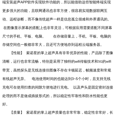
APP
端安装超声
软件实现软件功能的，所以能借助这些智能终端实现
更多强大的功能，且联网通讯也非常方便，很容易实现数据联网互
动、远程诊断，而不像传统超声一样是信息孤立很难和外界通讯的。
在图像显示屏幕的搭配上也非常灵活，可根据应用需要搭配不同屏幕
尺寸的手机、平板、电脑。
在存储容量上，手机、平板、电脑的
存储空间也一般都非常大，且还可方便地存到远程云端服务器。
【性能】
索诺星的掌上超声具有非常优异的性能，产品除了图像
wifi
清晰，运行也非常流畅，特别是采用了独特的
传输技术和
的
5G
wifi
带宽，虽然探头是无线连接但图像不存在卡顿延迟，帧频速度和常规
3~5
有线超声无异。
电池使用时间的也能达到
个小时，且支持无线
以及声头是固定密封连接
充电可在使用扫查的间隙方便地进行充电。
处理的而不是做成插拔形式的，所以稳定性牢靠性和防水性能也更
好。
【质量】
索诺星的掌上超声质量也非常牢靠，稳定性非常好，长