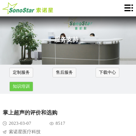
首
页
关
于
新
服务支持
我
闻
产
们
中
品
应
定制服务
售后服务
下载中心
心
介
用
服
知识培训
绍
中
务
合
心
支
作
联
掌上超声的评价和选购
持
加
系
Languages
2023-03-07
8517
盟
索诺星医疗科技
我