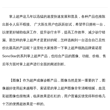
们
掌上超声这几年以迅猛的速度快速发展和普及，各种产品也推陈
出新令人应不暇接。
广大医生用户也跃跃欲试，希望早日拥有一台，
以便更好辅助临床工作、提升诊疗水平，提高工作效率、减少诊疗错
漏。
那怎样的掌上超声才是更好的呢，怎样选购到一台适合自己且性
价比最高的产品呢？
这里给大家推荐一下掌上超声领跑品牌索诺星
SonoStar
的系列掌上超声产品，也结合产品的图像、功能、价格、售
后等方面对掌上超声进行全面的阐述剖析。
【图像】
作为超声成像诊断产品，图像当然是第一重要的了，图
像越好使用起来越顺手。
索诺星的掌上超声图像非常清晰细腻，血流
彩超图像也很饱满，临床效果是杠杠的，用户普遍反馈觉得和价格几
十万的便携超效果是一样的。