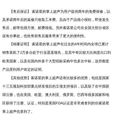
【售后保证】
索诺星的掌上超声为用户提供两年的免费保修，以
及承诺两年后的返修只收取工本费。
且由于产品很小很轻，即使发生
售后，邮寄也很方便、邮费很低。
另外索诺星公司在全国大部分省区
设有办事处，也给售前售后服务带来了更大的便利性。
【销量证明】
4
索诺星的掌上超声在过去的
年时间内全球已累计
销售装机了
万多台处于行业遥遥领先，且其中有比较大比例是出口到
2
欧美国家，以及在国内外多个大型招标采购中也多次中标，这些都是
产品受到用户肯定的证明。
【其他优势
】
索诺星的掌上超声还有比较多的优势，包括是国家
十三五规划科技部重点研发项目的立项支持项目，以及除了在中国获
得注册，也在美国、欧盟、澳大利亚、俄罗斯、巴西等很多国家和地
FDA
区获得了注册、认证，特别是美国
认证是非常难拿到的但索诺星
掌上超声也拿到了。