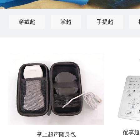
穿戴超
掌超
手提超
配掌超
掌上超声随身包