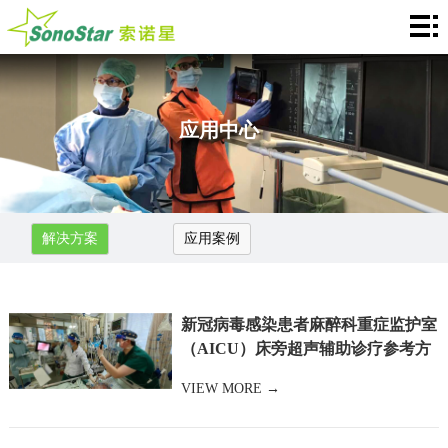
首
页
关
于
新
应用中心
我
闻
产
们
中
品
应
解决方案
应用案例
心
介
用
服
绍
中
务
合
新冠病毒感染患者麻醉科重症监护室
心
支
作
联
（AICU）床旁超声辅助诊疗参考方
案（南京市第一医院）
持
加
VIEW MORE →
系
Languages
盟
我