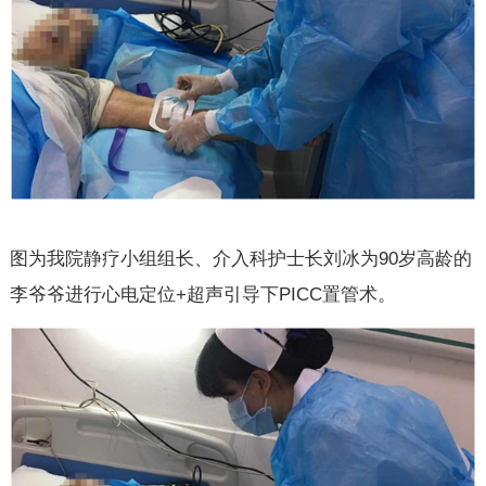
图为我院静疗小组组长、介入科护士长刘冰为90岁高龄的
李爷爷进行心电定位+超声引导下PICC置管术。