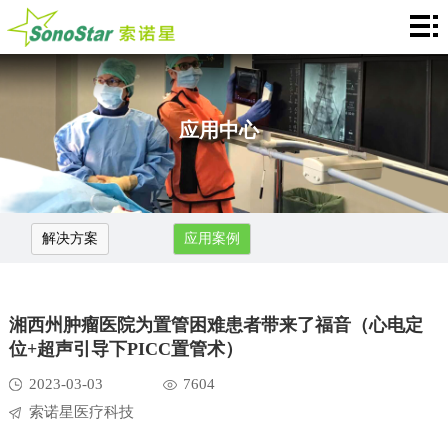
首
页
关
于
新
应用中心
我
闻
产
们
中
品
应
解决方案
应用案例
心
介
用
服
绍
中
务
合
湘西州肿瘤医院为置管困难患者带来了福音（心电定
心
支
作
联
位+超声引导下PICC置管术）
2023-03-03
7604
持
加
系
Languages
索诺星医疗科技
盟
我