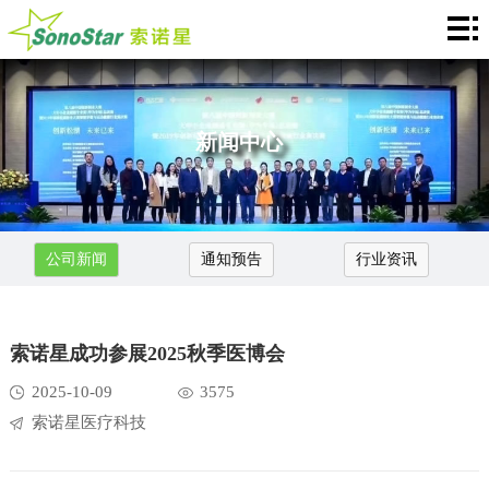
首
页
关
于
新
新闻中心
我
闻
产
们
中
品
应
公司新闻
通知预告
行业资讯
心
介
用
服
绍
中
务
合
索诺星成功参展2025秋季医博会
心
支
作
联
2025-10-09
3575
持
索诺星医疗科技
加
系
Languages
盟
我